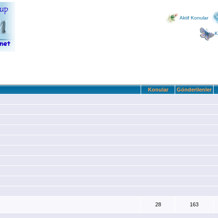
Aktif Konular
K
Konular
Gönderilenler
28
163