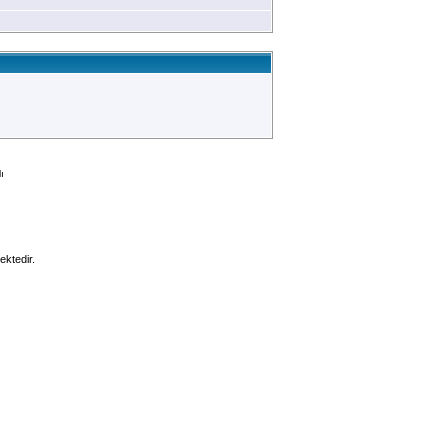
ı
ektedir.