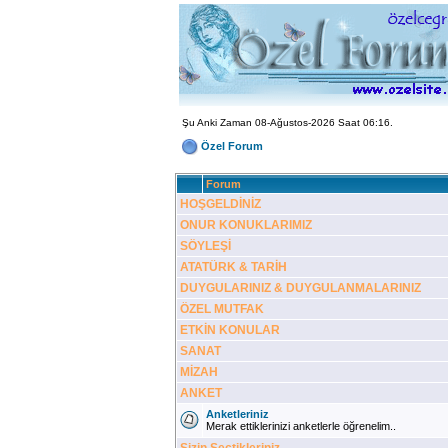
Şu Anki Zaman 08-Ağustos-2026 Saat 06:16.
Özel Forum
Forum
HOŞGELDİNİZ
ONUR KONUKLARIMIZ
SÖYLEŞİ
ATATÜRK & TARİH
DUYGULARINIZ & DUYGULANMALARINIZ
ÖZEL MUTFAK
ETKİN KONULAR
SANAT
MİZAH
ANKET
Anketleriniz
Merak ettiklerinizi anketlerle öğrenelim..