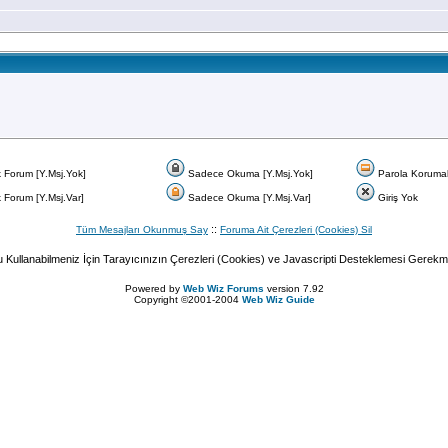
 Forum [Y.Msj.Yok]
Sadece Okuma [Y.Msj.Yok]
Parola Korumal
 Forum [Y.Msj.Var]
Sadece Okuma [Y.Msj.Var]
Giriş Yok
::
Tüm Mesajları Okunmuş Say
Foruma Ait Çerezleri (Cookies) Sil
Kullanabilmeniz İçin Tarayıcınızın Çerezleri (Cookies) ve Javascripti Desteklemesi Gerekm
Powered by
Web Wiz Forums
version 7.92
Copyright ©2001-2004
Web Wiz Guide