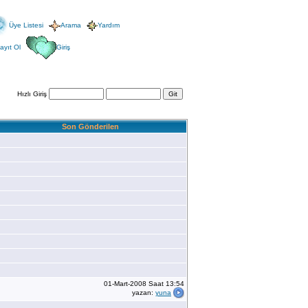
Üye Listesi
Arama
Yardım
ayıt Ol
Giriş
Hızlı Giriş
Son Gönderilen
01-Mart-2008 Saat 13:54
yazan:
yuna