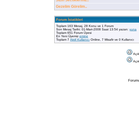
Sizin Sectikleriniz..
Gezelim Görelim..
Forum İstatikleri
Toplam 163 Mesaj, 28 Konu ve 1 Forum
Son Mesaj Tarihi: 01-Mart-2008 Saat 13:54 yazan:
yuna
Toplam 651 Forum Üyesi
En Yeni Üyemiz
emine
Toplam 7
Aktif Kullanıcı
Online, 7 Misafir ve 0 Kullanıcı
Açık
Açık
Forumu 