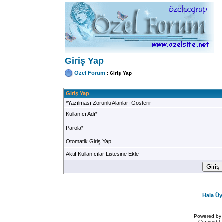
Giriş Yap
Özel Forum
: Giriş Yap
Giriş Yap
*Yazılması Zorunlu Alanları Gösterir
Kullanıcı Adı*
Parola*
Otomatik Giriş Yap
Aktif Kullanıcılar Listesine Ekle
Hala Üy
Powered b
Copyrigh