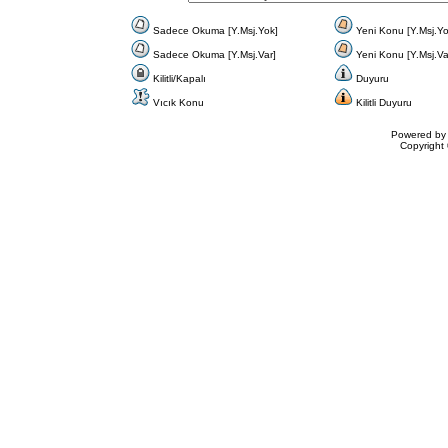
Sadece Okuma [Y.Msj.Yok]
Yeni Konu [Y.Msj.Yo
Sadece Okuma [Y.Msj.Var]
Yeni Konu [Y.Msj.Va
Kilitli/Kapalı
Duyuru
Vıcık Konu
Kilitli Duyuru
Powered b
Copyrigh