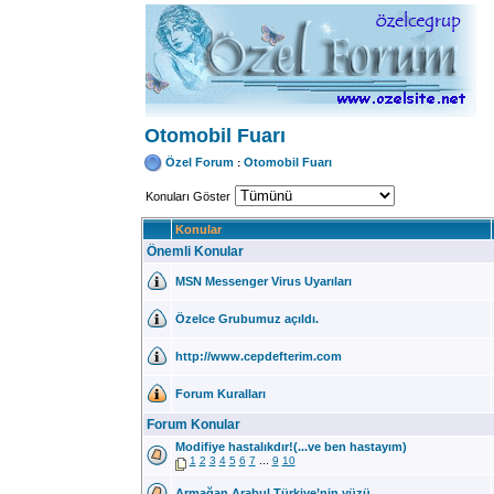
Otomobil Fuarı
Özel Forum
Otomobil Fuarı
:
Konuları Göster
Konular
Önemli Konular
MSN Messenger Virus Uyarıları
Özelce Grubumuz açıldı.
http://www.cepdefterim.com
Forum Kuralları
Forum Konular
Modifiye hastalıkdır!(...ve ben hastayım)
...
1
2
3
4
5
6
7
9
10
Armağan Arabul Türkiye’nin yüzü