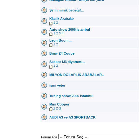
Şefin minik bebeği!...
Klasik Arabalar
1
2
Auto show 2006 istanbul
1
2
3
4
Leon Boom....
1
2
Bmw Z4 Coupe
Sadece M3 diyorum!...
1
2
MİLYON DOLARLIK ARABALAR..
ismi yeter
Tuning show 2006 istanbul
Mini Cooper
1
2
3
AUDI A3 ve A3 SPORTBACK
Forum Atla