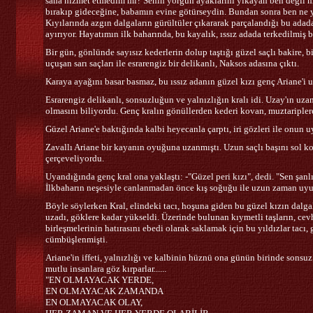
sana hizmet etmedim mi? Senin yorgun ayaklarını yıkayan ben değil m
bırakıp gideceğine, babamın evine götürseydin. Bundan sonra ben ne y
Kıyılarında azgın dalgaların gürültüler çıkararak parçalandığı bu ada
ayırıyor. Hayatımın ilk baharında, bu kayalık, ıssız adada terkedilmiş 
Bir gün, gönlünde sayısız kederlerin dolup taştığı güzel saçlı bakire, 
uçuşan sarı saçları ile esrarengiz bir delikanlı, Naksos adasına çıktı.
Karaya ayağını basar basmaz, bu ıssız adanın güzel kızı genç Ariane'i 
Esrarengiz delikanlı, sonsuzluğun ve yalnızlığın kralı idi. Uzay'ın 
olmasını biliyordu. Genç kralın gönüllerden kederi kovan, muztariplere n
Güzel Ariane'e baktığında kalbi heyecanla çarptı, iri gözleri ile onun 
Zavallı Ariane bir kayanın oyuğuna uzanmıştı. Uzun saçlı başını sol ko
çerçeveliyordu.
Uyandığında genç kral ona yaklaştı: -"Güzel peri kızı", dedi. "Sen şanl
İlkbaharın neşesiyle canlanmadan önce kış soğuğu ile uzun zaman uy
Böyle söylerken Kral, elindeki tacı, hoşuna giden bu güzel kızın dalg
uzadı, göklere kadar yükseldi. Üzerinde bulunan kıymetli taşların, cevh
birleşmelerinin hatırasını ebedi olarak saklamak için bu yıldızlar tacı
cümbüşlenmişti.
Ariane'in iffeti, yalnızlığı ve kalbinin hüznü ona günün birinde sonsuz
mutlu insanlara göz kırparlar......
"EN OLMAYACAK YERDE,
EN OLMAYACAK ZAMANDA
EN OLMAYACAK OLAY,